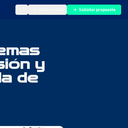
🇪🇸
Iniciar sesión
Solicitar propuesta
temas
ión y
a de