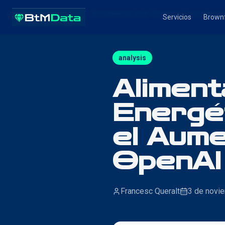
Inicio
Blog
Alimentando la IA: Sistemas Energético
Servicios
Brownf
analysis
Aliment
Energét
el Aum
OpenAI
Francesc Queralt
3 de novi