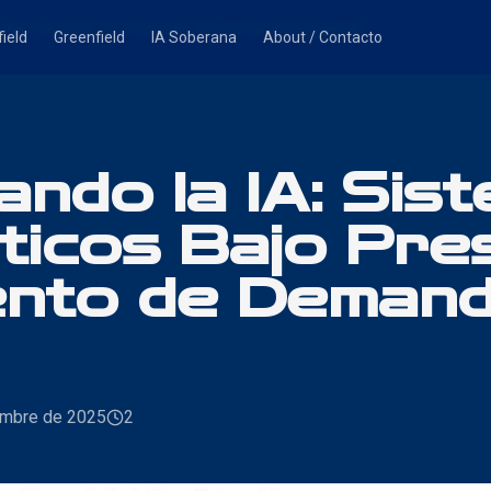
s Bajo Presión y el Aumento de Demanda de OpenAI
ield
Greenfield
IA Soberana
About / Contacto
ando la IA: Sis
icos Bajo Pres
ento de Demand
embre de 2025
2