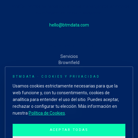
Transformamos terrenos industriales y energéticos en activos
de infraestructura de IA soberana.
hello@btmdata.com
POWERED LAND
Servicios
Brownfield
Greenfield
IA Soberana
BTMDATA ·
COOKIES Y PRIVACIDAD
Usamos cookies estrictamente necesarias para que la
web funcione y, con tu consentimiento, cookies de
RECURSOS
analítica para entender el uso del sitio. Puedes aceptar,
Insights
rechazar o configurar tu elección. Más información en
Contacto
nuestra
Política de Cookies
.
ACEPTAR TODAS