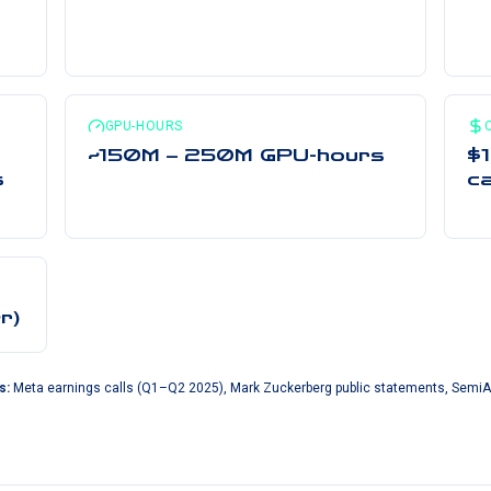
GPU-HOURS
~150M – 250M GPU-hours
$
s
ca
r)
s
:
Meta earnings calls (Q1–Q2 2025), Mark Zuckerberg public statements, SemiA