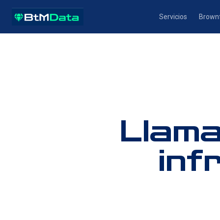
Servicios
Brownf
Llama
inf