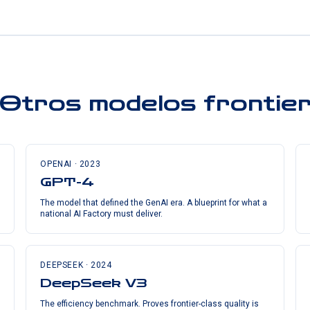
Otros modelos frontie
OPENAI
·
2023
GPT-4
The model that defined the GenAI era. A blueprint for what a
national AI Factory must deliver.
DEEPSEEK
·
2024
DeepSeek V3
The efficiency benchmark. Proves frontier-class quality is