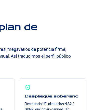
plan de
res, megavatios de potencia firme,
nual. Así traducimos el perfil público
Despliegue soberano
Residencia UE, alineación NIS2 /
te,
GDPR, opción air-gapped. Sin