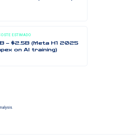
COSTE ESTIMADO
1B – $2.5B (Meta H1 2025
pex on AI training)
nalysis.