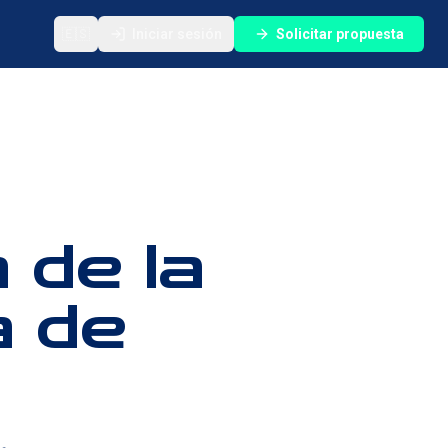
🇪🇸
Iniciar sesión
Solicitar propuesta
 de la
a de