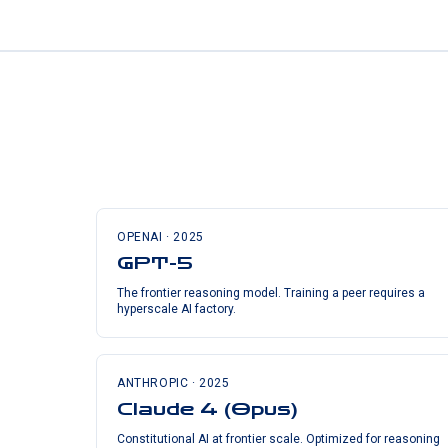
OPENAI
·
2025
GPT-5
The frontier reasoning model. Training a peer requires a
hyperscale AI factory.
ANTHROPIC
·
2025
Claude 4 (Opus)
Constitutional AI at frontier scale. Optimized for reasoning