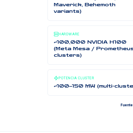
Maverick, Behemoth
variants)
HARDWARE
~100,000 NVIDIA H100
(Meta Mesa / Prometheu
clusters)
POTENCIA CLUSTER
~100–150 MW (multi-cluste
Fuente