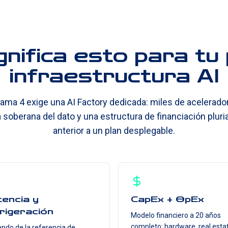
gnifica esto para tu 
infraestructura AI
Llama 4 exige una AI Factory dedicada: miles de acelerado
 soberana del dato y una estructura de financiación pluria
anterior a un plan desplegable.
encia y
CapEx + OpEx
rigeración
Modelo financiero a 20 años
completo: hardware, real esta
endo de la referencia de