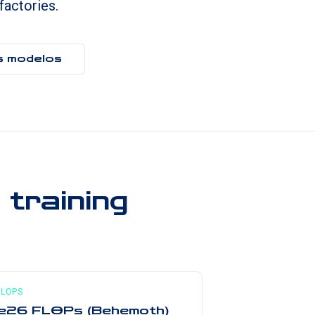
factories.
s modelos
 training
FLOPS
1e26 FLOPs (Behemoth)