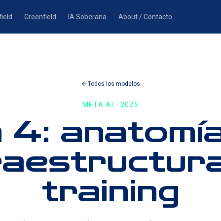
ield
Greenfield
IA Soberana
About / Contacto
Todos los modelos
META AI · 2025
 4: anatomía
raestructur
training