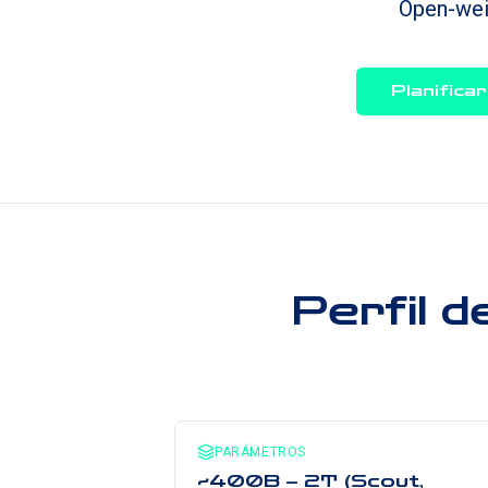
Open-weig
Planifica
Perfil d
PARÁMETROS
~400B – 2T (Scout,