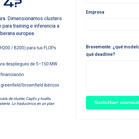
 4?
Empresa
tura. Dimensionamos clusters
 para training e inferencia a
oberana europea.
Brevemente: ¿qué modelo 
 H200 / B200) para tus FLOPs
qué deadline?
para despliegues de 5–150 MW
 financiación
 greenfield/brownfield ibéricos
ala de cluster, CapEx y huella
Solicitar consu
alente. Lo traducimos en un plan