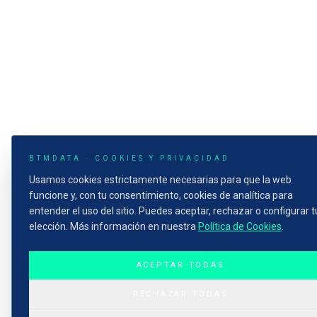
BTMDATA ·
COOKIES Y PRIVACIDAD
Usamos cookies estrictamente necesarias para que la web
funcione y, con tu consentimiento, cookies de analítica para
entender el uso del sitio. Puedes aceptar, rechazar o configurar t
elección. Más información en nuestra
Política de Cookies
.
ACEPTAR TODAS
RECHAZAR TODAS