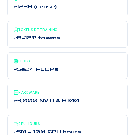
~123B (dense)
TOKENS DE TRAINING
~8–12T tokens
FLOPS
~5e24 FLOPs
HARDWARE
~3,000 NVIDIA H100
GPU-HOURS
~5M – 10M GPU-hours