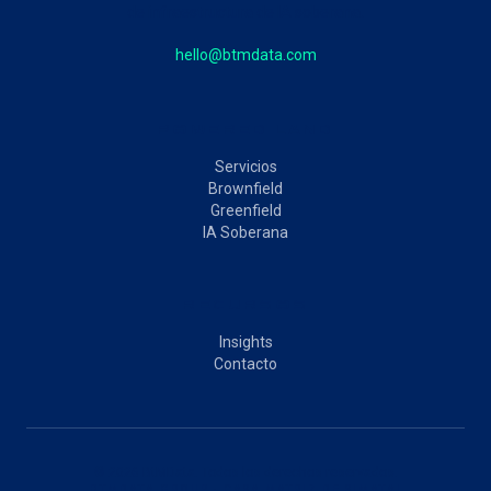
de infraestructura de IA soberana.
hello@btmdata.com
POWERED LAND
Servicios
Brownfield
Greenfield
IA Soberana
RECURSOS
Insights
Contacto
©
2026
BtMData.
Todos los derechos reservados.
BTMDATA GROUP ·
CASA MATRIZ DE
SIMATAI