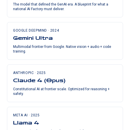
The model that defined the GenAI era. A blueprint for what a
national AI Factory must deliver.
GOOGLE DEEPMIND
·
2024
Gemini Ultra
Multimodal frontier from Google. Native vision + audio + code
training.
ANTHROPIC
·
2025
Claude 4 (Opus)
Constitutional AI at frontier scale. Optimized for reasoning +
safety.
META AI
·
2025
Llama 4